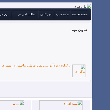
صفحه نخست
هیئت مدیره
اخبار کانون
مطالب آموزشی
نرم افز
عناوین مهم
برگزاری دوره آموزشی مقررات ملی ساختمان در معماری
هیات مدیره جدید کانون مهندسین آمل
فرم رزومه جهت ثبت نام در کمیته های کانون
نتایج انتخابات 98.4.18 کانون مهندسین آمل