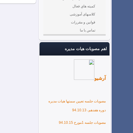
كميته هاي فعال
کلاسهای آموزشی
بیمه پاسارگاد
قوانین و مقررات
تماس با ما
اطلاعیه
اهم مصوبات هیات مدیره
اطلاعیه ها و بخشنامه ها
آموزشکده خصوصی خانه مهندس
آرشیو
کلاس آموزشی طراحی موتورخانه
مصوبات جلسه تعیین سمتها هیات مدیره
کلاس آموزشی mspمدیریت پروژه
دوره هفدهم، 94.10.13
کلاس آموزشی bim و auti desk
مصوبات جلسه 1مورخ 94.10.15