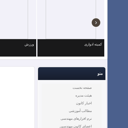
هجدهمین دوره انتخابات هیات مدیره و بازرسین کانون مهند
‹
اطلاعیه
کمیته ادواری
ورزش
تبریک به هیات رئیسه منتخب نظام استان
تبریک نوروزی هیات مدیره محترم کانون مهندسین آمل
منو
تبریک روز زن
پیام تبریک مهندس ناصر رئوف ،به مناسبت روز مهندس
صفحه نخست
هیئت مدیره
اخبار کانون
فروشگاه اینترنتی هراز شاپ
مطالب آموزشی
نرم افزارهای مهندسی
موسسه ثبتی افق
اعضای کانون مهندسین