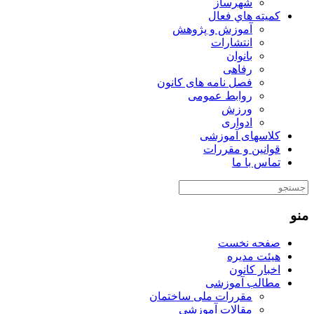
شهرساز
كميته هاي فعال
آموزش و پژوهش
انتشارات
بانوان
رفاهی
فصل نامه های کانون
روابط عمومی
ورزش
ادواری
کلاسهای آموزشی
قوانین و مقررات
تماس با ما
منو
صفحه نخست
هیئت مدیره
اخبار کانون
مطالب آموزشی
مقررات ملی ساختمان
مقالات آموزشی