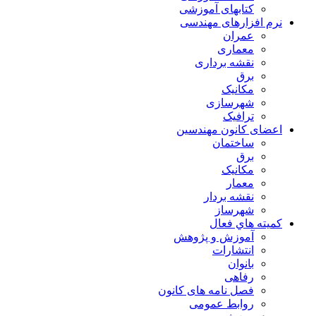
کتابهای آموزشی
نرم افزارهای مهندسی
عمران
معماری
نقشه برداری
برق
مکانیک
شهرسازی
ترافیک
اعضای کانون مهندسین
ساختمان
برق
مکانیک
معمار
نقشه بردار
شهرساز
كميته هاي فعال
آموزش و پژوهش
انتشارات
بانوان
رفاهی
فصل نامه های کانون
روابط عمومی