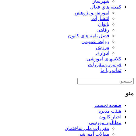
شهرساز
كميته هاي فعال
آموزش و پژوهش
انتشارات
بانوان
رفاهی
فصل نامه های کانون
روابط عمومی
ورزش
ادواری
کلاسهای آموزشی
قوانین و مقررات
تماس با ما
منو
صفحه نخست
هیئت مدیره
اخبار کانون
مطالب آموزشی
مقررات ملی ساختمان
مقالات آموزشی