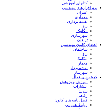
کتابهای آموزشی
نرم افزارهای مهندسی
عمران
معماری
نقشه برداری
برق
مکانیک
شهرسازی
ترافیک
اعضای کانون مهندسین
ساختمان
برق
مکانیک
معمار
نقشه بردار
شهرساز
كميته هاي فعال
آموزش و پژوهش
انتشارات
بانوان
رفاهی
فصل نامه های کانون
روابط عمومی