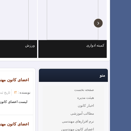
هجدهمین دوره انتخابات هیات مدیره و بازرسین کانون مهند
‹
اطلاعیه
کمیته ادواری
ورزش
تبریک به هیات رئیسه منتخب نظام استان
تبریک نوروزی هیات مدیره محترم کانون مهندسین آمل
منو
تبریک روز زن
اعضای کانون مهن
پیام تبریک مهندس ناصر رئوف ،به مناسبت روز مهندس
صفحه نخست
نویسنده :
IT
تاریخ ثبت : 0/15
هیئت مدیره
لیست اعضای کانون مهند
اخبار کانون
فروشگاه اینترنتی هراز شاپ
مطالب آموزشی
نرم افزارهای مهندسی
اعضای کانون مهند
موسسه ثبتی افق
اعضای کانون مهندسین