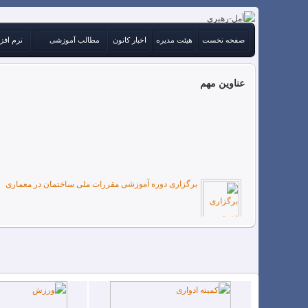
صفحه نخست
هیئت مدیره
اخبار کانون
مطالب آموزشی
نرم افز
عناوین مهم
برگزاری دوره آموزشی مقررات ملی ساختمان در معماری
هیات مدیره جدید کانون مهندسین آمل
فرم رزومه جهت ثبت نام در کمیته های کانون
نتایج انتخابات 98.4.18 کانون مهندسین آمل