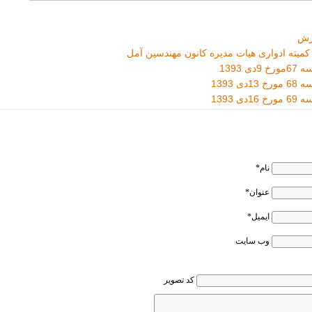
زش
کمیته ادواری هیات مدیره کانون مهندسین آمل
ی 1393
ی 1393
ی 1393
نام*
عنوان*
ایمیل*
وب سایت
کد تصویر