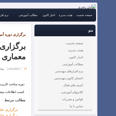
صفحه نخست
هیئت مدیره
اخبار کانون
مطالب آموزشی
نرم افز
منو
برگزاری دوره آم
صفحه نخست
برگزاری
هیئت مدیره
معماری
اخبار کانون
مطالب آموزشی
IT
1402/08/17
شاخ
نرم افزارهای مهندسی
اعضای کانون مهندسین
كميته هاي فعال
کلاسهای آموزشی
کسب اطلاعات بیشتر
قوانین و مقررات
مطالب مرتبط :
تماس با ما
برگزاری جل
برگزاری جلس